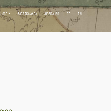
ᲠᲥᲘᲕᲘ
ᲩᲕᲔᲜ ᲨᲔᲡᲐᲮᲔᲑ
ᲙᲝᲜᲢᲐᲥᲢᲘ
GE
EN