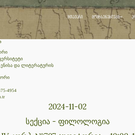
ᲛᲗᲐᲕᲐᲠᲘ
ᲛᲝᲛᲮᲡᲔᲜᲔᲑᲚᲔᲑᲘ
Ა
ი
ორი
ვერსიტეტი
 ენისა და ლიტერატურის
სორი
875-4954
.tr
2024-11-02
სექცია - ფილოლოგია